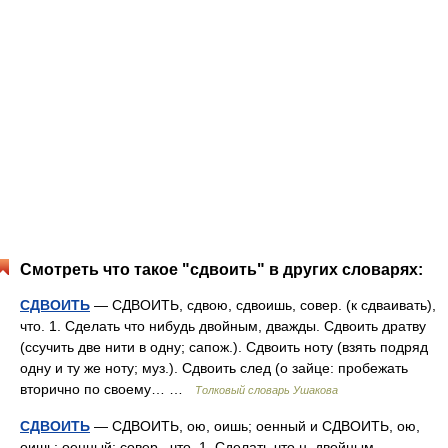
Смотреть что такое "сдвоить" в других словарях:
СДВОИТЬ
— СДВОИТЬ, сдвою, сдвоишь, совер. (к сдваивать),
что. 1. Сделать что нибудь двойным, дважды. Сдвоить дратву
(ссучить две нити в одну; сапож.). Сдвоить ноту (взять подряд
одну и ту же ноту; муз.). Сдвоить след (о зайце: пробежать
вторично по своему… …
Толковый словарь Ушакова
СДВОИТЬ
— СДВОИТЬ, ою, оишь; оенный и СДВОИТЬ, ою,
оишь; оенный; совер., что. 1. Сделать что н. двойным.