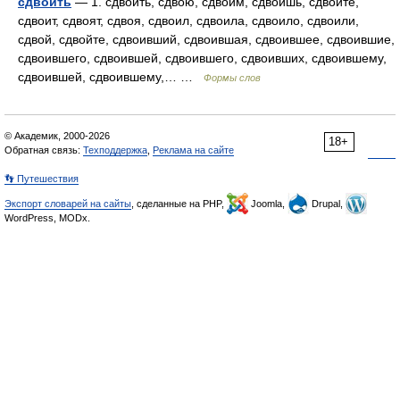
сдвоить
— 1. сдвоить, сдвою, сдвоим, сдвоишь, сдвоите,
сдвоит, сдвоят, сдвоя, сдвоил, сдвоила, сдвоило, сдвоили,
сдвой, сдвойте, сдвоивший, сдвоившая, сдвоившее, сдвоившие,
сдвоившего, сдвоившей, сдвоившего, сдвоивших, сдвоившему,
сдвоившей, сдвоившему,… …
Формы слов
© Академик, 2000-2026
18+
Обратная связь:
Техподдержка
,
Реклама на сайте
👣 Путешествия
Экспорт словарей на сайты
, сделанные на PHP,
Joomla,
Drupal,
WordPress, MODx.