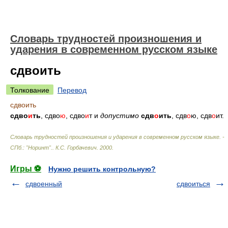
Словарь трудностей произношения и
ударения в современном русском языке
сдвоить
Толкование
Перевод
сдвоить
сдво
и
ть
, сдво
ю
, сдво
и
т и
допустимо
сдв
о
ить
, сдв
о
ю, сдв
о
ит.
Словарь трудностей произношения и ударения в современном русском языке. -
СПб.: "Норинт".
.
К.С. Горбачевич
.
2000
.
Игры ⚽
Нужно решить контрольную?
сдвоенный
сдвоиться