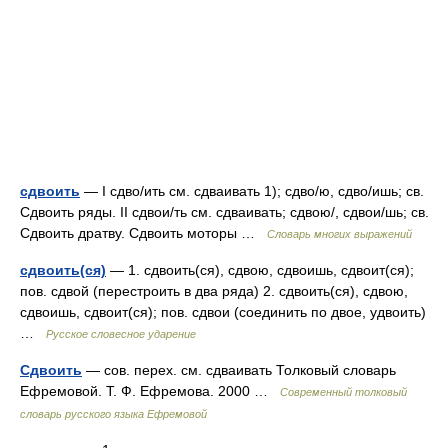
сдвоить
— I сдво/ить см. сдваивать 1); сдво/ю, сдво/ишь; св.
Сдвоить ряды. II сдвои/ть см. сдваивать; сдвою/, сдвои/шь; св.
Сдвоить дратву. Сдвоить моторы …
Словарь многих выражений
сдвоить(ся)
— 1. сдвоить(ся), сдвою, сдвоишь, сдвоит(ся);
пов. сдвой (перестроить в два ряда) 2. сдвоить(ся), сдвою,
сдвоишь, сдвоит(ся); пов. сдвои (соединить по двое, удвоить)
…
Русское словесное ударение
Сдвоить
— сов. перех. см. сдваивать Толковый словарь
Ефремовой. Т. Ф. Ефремова. 2000 …
Современный толковый
словарь русского языка Ефремовой