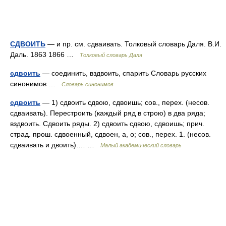
СДВОИТЬ
— и пр. см. сдваивать. Толковый словарь Даля. В.И.
Даль. 1863 1866 …
Толковый словарь Даля
сдвоить
— соединить, вздвоить, спарить Словарь русских
синонимов …
Словарь синонимов
сдвоить
— 1) сдвоить сдвою, сдвоишь; сов., перех. (несов.
сдваивать). Перестроить (каждый ряд в строю) в два ряда;
вздвоить. Сдвоить ряды. 2) сдвоить сдвою, сдвоишь; прич.
страд. прош. сдвоенный, сдвоен, а, о; сов., перех. 1. (несов.
сдваивать и двоить).… …
Малый академический словарь